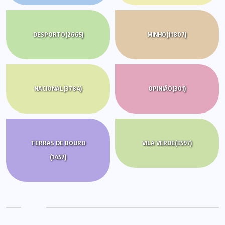
DESPORTO
(2665)
MINHO
(11807)
NACIONAL
(3784)
OPINIÃO
(301)
TERRAS DE BOURO
VILA VERDE
(3597)
(1457)