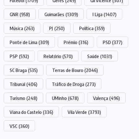
Futebol
(1709)
Gerês
(249)
Gil Vicente
(307)
GNR
(958)
Guimarães
(1309)
I Liga
(1407)
Música
(263)
PJ
(250)
Política
(359)
Ponte de Lima
(309)
Prémio
(316)
PSD
(377)
PSP
(592)
Relatório
(570)
Saúde
(1031)
SC Braga
(535)
Terras de Bouro
(2046)
Tribunal
(406)
Tráfico de Droga
(273)
Turismo
(248)
UMinho
(678)
Valença
(496)
Viana do Castelo
(336)
Vila Verde
(3793)
VSC
(360)