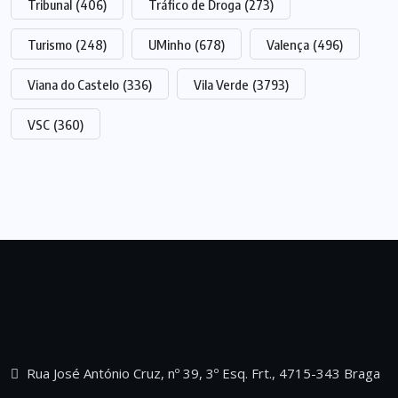
Tribunal
(406)
Tráfico de Droga
(273)
Turismo
(248)
UMinho
(678)
Valença
(496)
Viana do Castelo
(336)
Vila Verde
(3793)
VSC
(360)
Rua José António Cruz, nº 39, 3º Esq. Frt., 4715-343 Braga