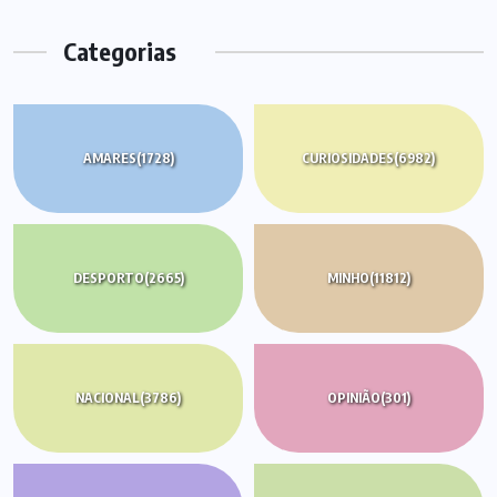
Categorias
AMARES
(1728)
CURIOSIDADES
(6982)
DESPORTO
(2665)
MINHO
(11812)
NACIONAL
(3786)
OPINIÃO
(301)