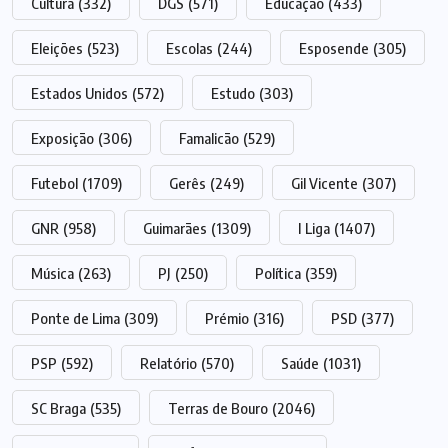
Cultura
(332)
DGS
(571)
Educação
(433)
Eleições
(523)
Escolas
(244)
Esposende
(305)
Estados Unidos
(572)
Estudo
(303)
Exposição
(306)
Famalicão
(529)
Futebol
(1709)
Gerês
(249)
Gil Vicente
(307)
GNR
(958)
Guimarães
(1309)
I Liga
(1407)
Música
(263)
PJ
(250)
Política
(359)
Ponte de Lima
(309)
Prémio
(316)
PSD
(377)
PSP
(592)
Relatório
(570)
Saúde
(1031)
SC Braga
(535)
Terras de Bouro
(2046)