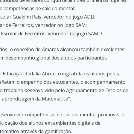
os alunos de Amares conquistaram três primeiros lugares,
 competências de cálculo mental:
scolar Gualdim Pais, vencedor no jogo ADD;
lar de Ferreiros, vencedor no jogo SAM;
 Escolar de Ferreiros, vencedor no jogo SAMD.
ados, o concelho de Amares alcançou também excelentes
om desempenho global dos alunos participantes.
 Educação, Cidália Abreu, congratula os alunos pelos
 refletem o empenho dos estudantes, o acompanhamento
e o trabalho desenvolvido pelo Agrupamento de Escolas de
a aprendizagem da Matemática”.
esenvolver competências de cálculo mental, promover o
rticipação dos alunos em ambientes digitais de
temático através da gamificação.