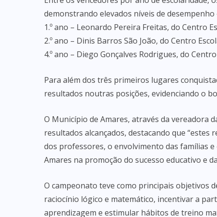
Entre os vencedores por ano de escolaridade, 
demonstrando elevados níveis de desempenho e
1.º ano – Leonardo Pereira Freitas, do Centro E
2.º ano – Dinis Barros São João, do Centro Esco
4.º ano – Diego Gonçalves Rodrigues, do Centro
Para além dos três primeiros lugares conquist
resultados noutras posições, evidenciando o b
O Município de Amares, através da vereadora da
resultados alcançados, destacando que “estes
dos professores, o envolvimento das famílias 
Amares na promoção do sucesso educativo e d
O campeonato teve como principais objetivos d
raciocínio lógico e matemático, incentivar a pa
aprendizagem e estimular hábitos de treino ma