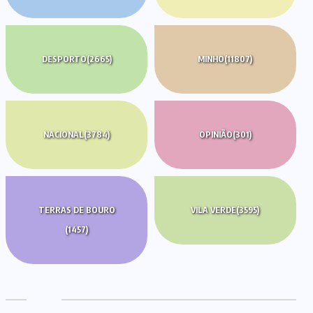
DESPORTO
(2665)
MINHO
(11807)
NACIONAL
(3784)
OPINIÃO
(301)
TERRAS DE BOURO
VILA VERDE
(3595)
(1457)