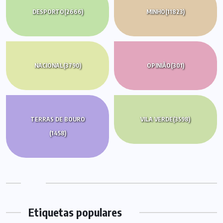
DESPORTO
(2666)
MINHO
(11823)
NACIONAL
(3790)
OPINIÃO
(301)
TERRAS DE BOURO
VILA VERDE
(3598)
(1458)
Etiquetas populares