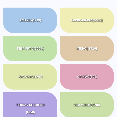
AMARES
(1728)
CURIOSIDADES
(6982)
DESPORTO
(2666)
MINHO
(11826)
NACIONAL
(3791)
OPINIÃO
(301)
TERRAS DE BOURO
VILA VERDE
(3598)
(1458)