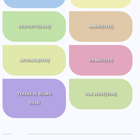
DESPORTO
(2666)
MINHO
(11822)
NACIONAL
(3789)
OPINIÃO
(301)
TERRAS DE BOURO
VILA VERDE
(3598)
(1458)