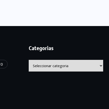
Categorias
Categorias
TO