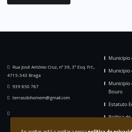
Município 
Rua José António Cruz, nº 39, 3º Esq. Frt.,
Município
4715-343 Braga
Município 
939 850 787
Bouro
terrasdohomem@gmail.com
Estatuto Ed
Política de
Ao aceitar, está a aceitar a nossa
politica de privaci