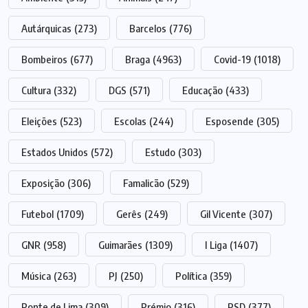
Autárquicas
(273)
Barcelos
(776)
Bombeiros
(677)
Braga
(4963)
Covid-19
(1018)
Cultura
(332)
DGS
(571)
Educação
(433)
Eleições
(523)
Escolas
(244)
Esposende
(305)
Estados Unidos
(572)
Estudo
(303)
Exposição
(306)
Famalicão
(529)
Futebol
(1709)
Gerês
(249)
Gil Vicente
(307)
GNR
(958)
Guimarães
(1309)
I Liga
(1407)
Música
(263)
PJ
(250)
Política
(359)
Ponte de Lima
(309)
Prémio
(316)
PSD
(377)