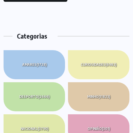
Categorias
AMARES
(1728)
CURIOSIDADES
(6982)
DESPORTO
(2666)
MINHO
(11823)
NACIONAL
(3790)
OPINIÃO
(301)