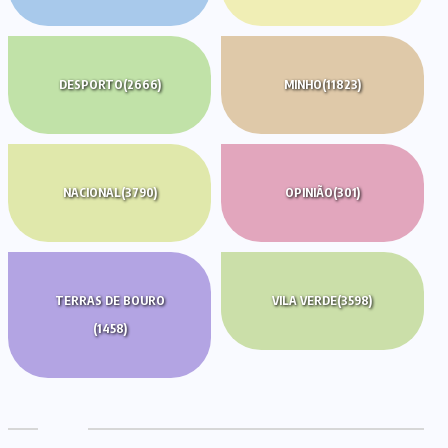
DESPORTO
(2666)
MINHO
(11823)
NACIONAL
(3790)
OPINIÃO
(301)
TERRAS DE BOURO
VILA VERDE
(3598)
(1458)