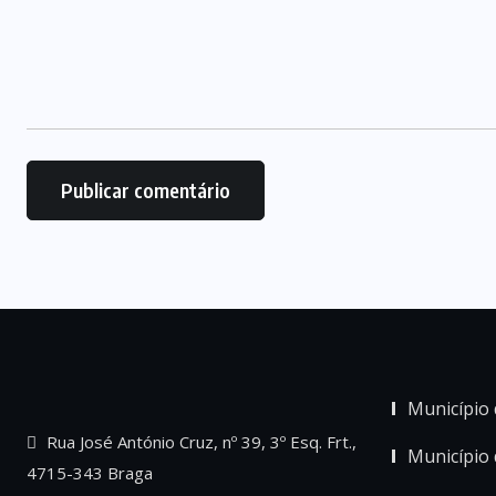
Município 
Rua José António Cruz, nº 39, 3º Esq. Frt.,
Município
4715-343 Braga