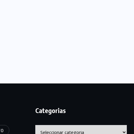
Categorias
Categorias
TO