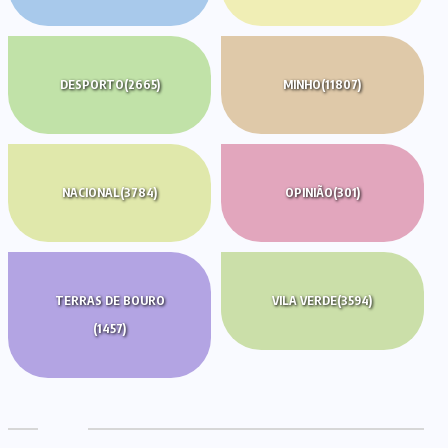
DESPORTO
(2665)
MINHO
(11807)
NACIONAL
(3784)
OPINIÃO
(301)
TERRAS DE BOURO
VILA VERDE
(3594)
(1457)