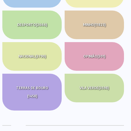
DESPORTO
(2666)
MINHO
(11823)
NACIONAL
(3790)
OPINIÃO
(301)
TERRAS DE BOURO
VILA VERDE
(3598)
(1458)