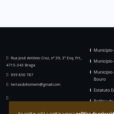
Município 
Rua José António Cruz, nº 39, 3º Esq. Frt.,
Município
4715-343 Braga
Município 
939 850 787
Bouro
terrasdohomem@gmail.com
Estatuto Ed
Política de
Ao aceitar, está a aceitar a nossa
politica de privaci