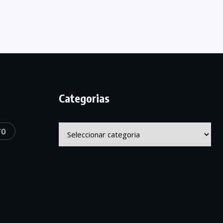
Categorias
Categorias
TO