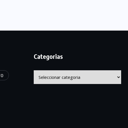
Categorias
Categorias
TO