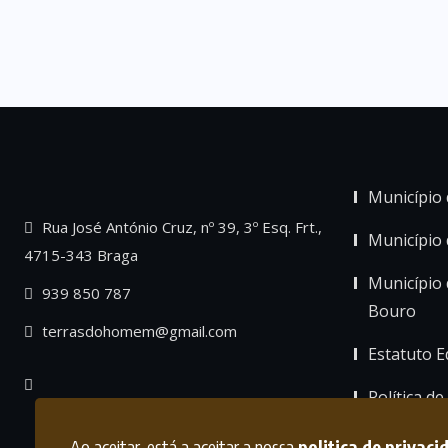
Município 
Rua José António Cruz, nº 39, 3º Esq. Frt.,
Município
4715-343 Braga
Município 
939 850 787
Bouro
terrasdohomem@gmail.com
Estatuto Ed
Política de
Ao aceitar, está a aceitar a nossa
politica de privaci