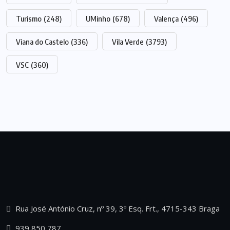
Turismo
(248)
UMinho
(678)
Valença
(496)
Viana do Castelo
(336)
Vila Verde
(3793)
VSC
(360)
Rua José António Cruz, nº 39, 3º Esq. Frt., 4715-343 Braga
939 850 787