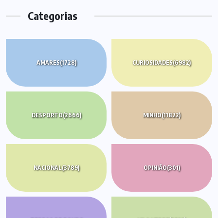
Categorias
AMARES
(1728)
CURIOSIDADES
(6982)
DESPORTO
(2666)
MINHO
(11822)
NACIONAL
(3789)
OPINIÃO
(301)