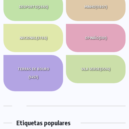
DESPORTO
(2665)
MINHO
(11807)
NACIONAL
(3784)
OPINIÃO
(301)
TERRAS DE BOURO
VILA VERDE
(3594)
(1457)
Etiquetas populares