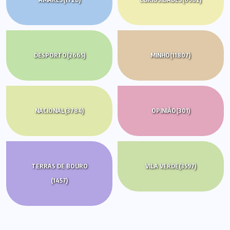
DESPORTO
(2665)
MINHO
(11807)
NACIONAL
(3784)
OPINIÃO
(301)
TERRAS DE BOURO
VILA VERDE
(3597)
(1457)