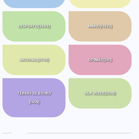
DESPORTO
(2666)
MINHO
(11823)
NACIONAL
(3790)
OPINIÃO
(301)
TERRAS DE BOURO
VILA VERDE
(3598)
(1458)