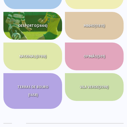
DESPORTO
(2666)
MINHO
(11815)
NACIONAL
(3788)
OPINIÃO
(301)
TERRAS DE BOURO
VILA VERDE
(3598)
(1458)