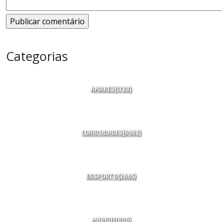
Categorias
AMARES
(1728)
CURIOSIDADES
(6982)
DESPORTO
(2665)
MINHO
(11806)