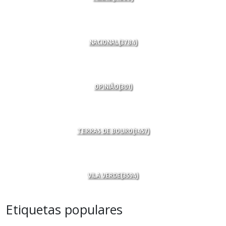
NACIONAL
(3784)
OPINIÃO
(301)
TERRAS DE BOURO
(1457)
VILA VERDE
(3594)
Etiquetas populares