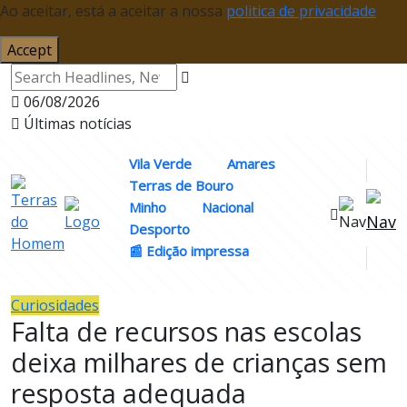
Ao aceitar, está a aceitar a nossa
politica de privacidade
Accept
06/08/2026
Últimas notícias
Vila Verde
Amares
Terras de Bouro
Minho
Nacional
Desporto
📰 Edição impressa
Curiosidades
Falta de recursos nas escolas
deixa milhares de crianças sem
resposta adequada