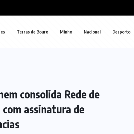
res
Terras de Bouro
Minho
Nacional
Desporto
omem consolida Rede de
 com assinatura de
cias