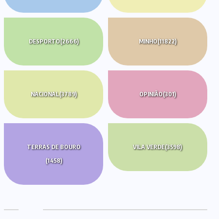
DESPORTO
(2666)
MINHO
(11822)
NACIONAL
(3789)
OPINIÃO
(301)
TERRAS DE BOURO
VILA VERDE
(3598)
(1458)