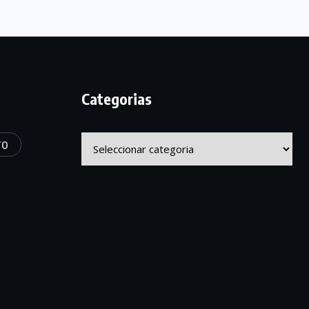
Categorias
Categorias
TO