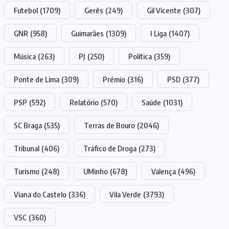
Futebol
(1709)
Gerês
(249)
Gil Vicente
(307)
GNR
(958)
Guimarães
(1309)
I Liga
(1407)
Música
(263)
PJ
(250)
Política
(359)
Ponte de Lima
(309)
Prémio
(316)
PSD
(377)
PSP
(592)
Relatório
(570)
Saúde
(1031)
SC Braga
(535)
Terras de Bouro
(2046)
Tribunal
(406)
Tráfico de Droga
(273)
Turismo
(248)
UMinho
(678)
Valença
(496)
Viana do Castelo
(336)
Vila Verde
(3793)
VSC
(360)