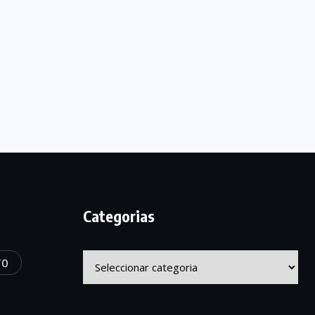
Categorias
Categorias
TO