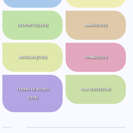
DESPORTO
(2666)
MINHO
(11821)
NACIONAL
(3789)
OPINIÃO
(301)
TERRAS DE BOURO
VILA VERDE
(3598)
(1458)