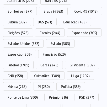
Autárquicas
(273)
Barcelos
(776)
Bombeiros
(677)
Braga
(4963)
Covid-19
(1018)
Cultura
(332)
DGS
(571)
Educação
(433)
Eleições
(523)
Escolas
(244)
Esposende
(305)
Estados Unidos
(572)
Estudo
(303)
Exposição
(306)
Famalicão
(529)
Futebol
(1709)
Gerês
(249)
Gil Vicente
(307)
GNR
(958)
Guimarães
(1309)
I Liga
(1407)
Música
(263)
PJ
(250)
Política
(359)
Ponte de Lima
(309)
Prémio
(316)
PSD
(377)