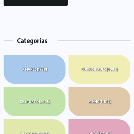
Categorias
AMARES
(1728)
CURIOSIDADES
(6982)
DESPORTO
(2665)
MINHO
(11812)
NACIONAL
(3786)
OPINIÃO
(301)