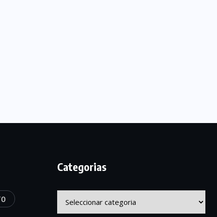
Categorias
Categorias
TO