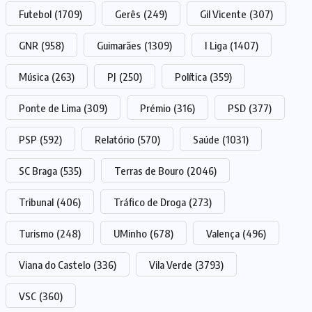
Futebol
(1709)
Gerês
(249)
Gil Vicente
(307)
GNR
(958)
Guimarães
(1309)
I Liga
(1407)
Música
(263)
PJ
(250)
Política
(359)
Ponte de Lima
(309)
Prémio
(316)
PSD
(377)
PSP
(592)
Relatório
(570)
Saúde
(1031)
SC Braga
(535)
Terras de Bouro
(2046)
Tribunal
(406)
Tráfico de Droga
(273)
Turismo
(248)
UMinho
(678)
Valença
(496)
Viana do Castelo
(336)
Vila Verde
(3793)
VSC
(360)