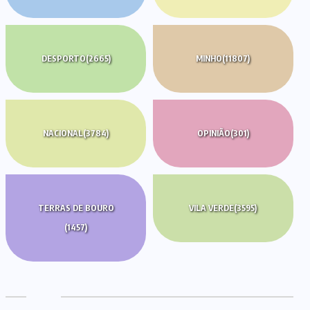
DESPORTO
(2665)
MINHO
(11807)
NACIONAL
(3784)
OPINIÃO
(301)
TERRAS DE BOURO
VILA VERDE
(3595)
(1457)