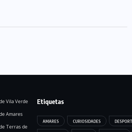
Etiquetas
de Vila Verde
 de Amares
AMARES
CURIOSIDADES
DESPOR
de Terras de