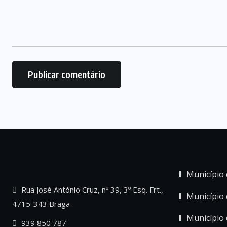
Município 
Rua José António Cruz, nº 39, 3º Esq. Frt.,
Município
4715-343 Braga
Município 
939 850 787