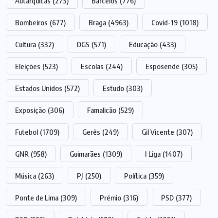
Autárquicas
(273)
Barcelos
(776)
Bombeiros
(677)
Braga
(4963)
Covid-19
(1018)
Cultura
(332)
DGS
(571)
Educação
(433)
Eleições
(523)
Escolas
(244)
Esposende
(305)
Estados Unidos
(572)
Estudo
(303)
Exposição
(306)
Famalicão
(529)
Futebol
(1709)
Gerês
(249)
Gil Vicente
(307)
GNR
(958)
Guimarães
(1309)
I Liga
(1407)
Música
(263)
PJ
(250)
Política
(359)
Ponte de Lima
(309)
Prémio
(316)
PSD
(377)