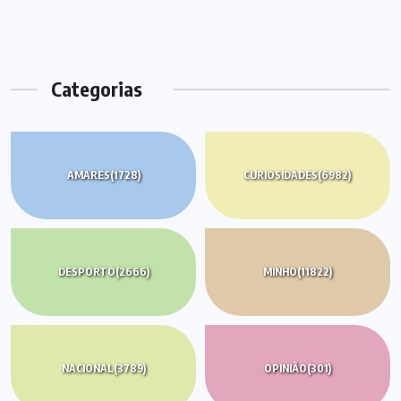
Categorias
AMARES
(1728)
CURIOSIDADES
(6982)
DESPORTO
(2666)
MINHO
(11822)
NACIONAL
(3789)
OPINIÃO
(301)