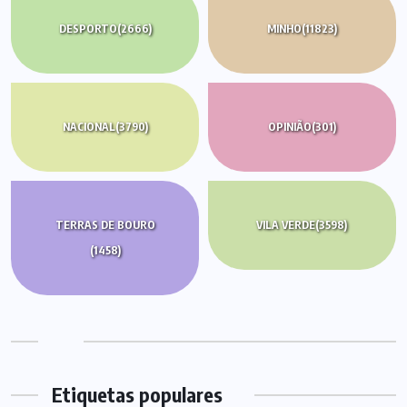
DESPORTO
(2666)
MINHO
(11823)
NACIONAL
(3790)
OPINIÃO
(301)
TERRAS DE BOURO
VILA VERDE
(3598)
(1458)
Etiquetas populares