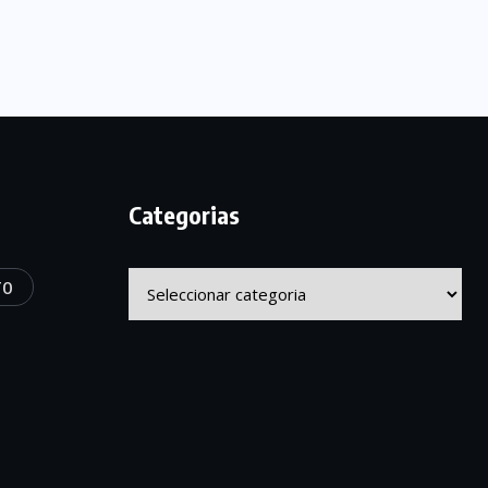
Categorias
Categorias
TO