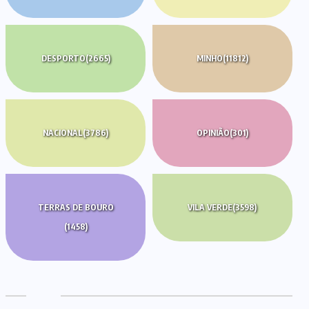
DESPORTO
(2665)
MINHO
(11812)
NACIONAL
(3786)
OPINIÃO
(301)
TERRAS DE BOURO
VILA VERDE
(3598)
(1458)