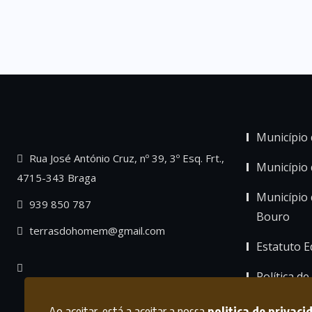
Município 
Rua José António Cruz, nº 39, 3º Esq. Frt.,
Município
4715-343 Braga
Município 
939 850 787
Bouro
terrasdohomem@gmail.com
Estatuto Ed
Política de
Ao aceitar, está a aceitar a nossa
politica de privaci