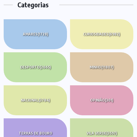
Categorias
AMARES
(1728)
CURIOSIDADES
(6982)
DESPORTO
(2665)
MINHO
(11807)
NACIONAL
(3784)
OPINIÃO
(301)
TERRAS DE BOURO
VILA VERDE
(3597)