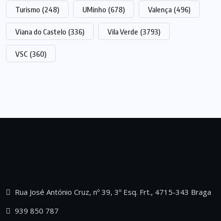
Turismo
(248)
UMinho
(678)
Valença
(496)
Viana do Castelo
(336)
Vila Verde
(3793)
VSC
(360)
Rua José António Cruz, nº 39, 3º Esq. Frt., 4715-343 Braga
939 850 787