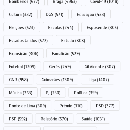
Bombeiros
(677)
Braga
(4963)
Covid-19
(1018)
Cultura
(332)
DGS
(571)
Educação
(433)
Eleições
(523)
Escolas
(244)
Esposende
(305)
Estados Unidos
(572)
Estudo
(303)
Exposição
(306)
Famalicão
(529)
Futebol
(1709)
Gerês
(249)
Gil Vicente
(307)
GNR
(958)
Guimarães
(1309)
I Liga
(1407)
Música
(263)
PJ
(250)
Política
(359)
Ponte de Lima
(309)
Prémio
(316)
PSD
(377)
PSP
(592)
Relatório
(570)
Saúde
(1031)