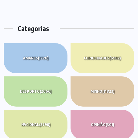
Categorias
AMARES
(1728)
CURIOSIDADES
(6982)
DESPORTO
(2666)
MINHO
(11823)
NACIONAL
(3790)
OPINIÃO
(301)