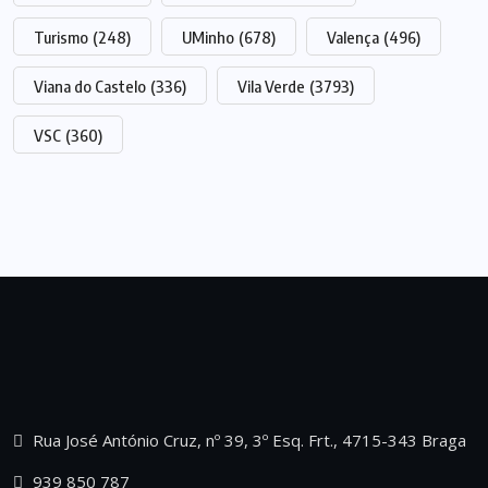
Turismo
(248)
UMinho
(678)
Valença
(496)
Viana do Castelo
(336)
Vila Verde
(3793)
VSC
(360)
Rua José António Cruz, nº 39, 3º Esq. Frt., 4715-343 Braga
939 850 787