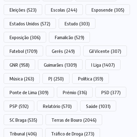
Eleições
(523)
Escolas
(244)
Esposende
(305)
Estados Unidos
(572)
Estudo
(303)
Exposição
(306)
Famalicão
(529)
Futebol
(1709)
Gerês
(249)
Gil Vicente
(307)
GNR
(958)
Guimarães
(1309)
I Liga
(1407)
Música
(263)
PJ
(250)
Política
(359)
Ponte de Lima
(309)
Prémio
(316)
PSD
(377)
PSP
(592)
Relatório
(570)
Saúde
(1031)
SC Braga
(535)
Terras de Bouro
(2046)
Tribunal
(406)
Tráfico de Droga
(273)