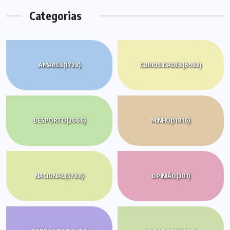
Categorias
AMARES
(1728)
CURIOSIDADES
(6982)
DESPORTO
(2666)
MINHO
(11816)
NACIONAL
(3788)
OPINIÃO
(301)