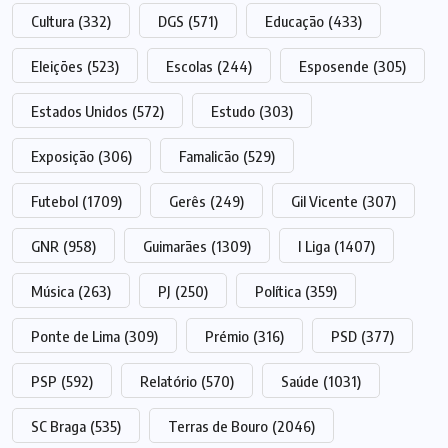
Cultura
(332)
DGS
(571)
Educação
(433)
Eleições
(523)
Escolas
(244)
Esposende
(305)
Estados Unidos
(572)
Estudo
(303)
Exposição
(306)
Famalicão
(529)
Futebol
(1709)
Gerês
(249)
Gil Vicente
(307)
GNR
(958)
Guimarães
(1309)
I Liga
(1407)
Música
(263)
PJ
(250)
Política
(359)
Ponte de Lima
(309)
Prémio
(316)
PSD
(377)
PSP
(592)
Relatório
(570)
Saúde
(1031)
SC Braga
(535)
Terras de Bouro
(2046)