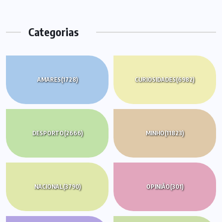
Categorias
AMARES
(1728)
CURIOSIDADES
(6982)
DESPORTO
(2666)
MINHO
(11823)
NACIONAL
(3790)
OPINIÃO
(301)