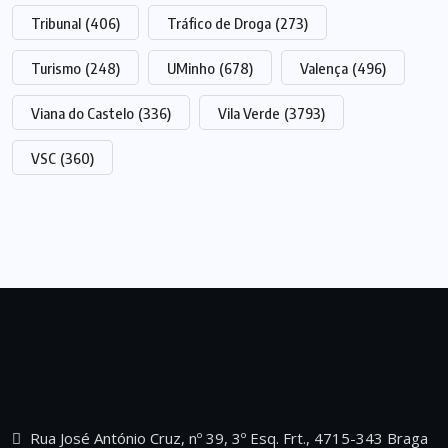
Tribunal
(406)
Tráfico de Droga
(273)
Turismo
(248)
UMinho
(678)
Valença
(496)
Viana do Castelo
(336)
Vila Verde
(3793)
VSC
(360)
Rua José António Cruz, nº 39, 3º Esq. Frt., 4715-343 Braga