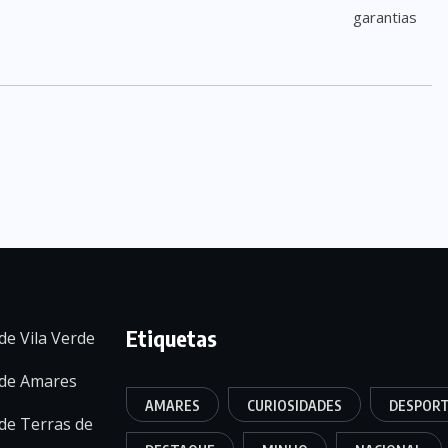
Etiquetas
de Vila Verde
 de Amares
AMARES
CURIOSIDADES
DESPOR
de Terras de