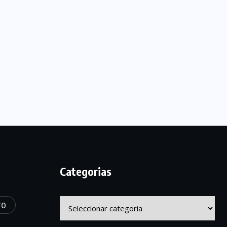
Categorias
Categorias
TO