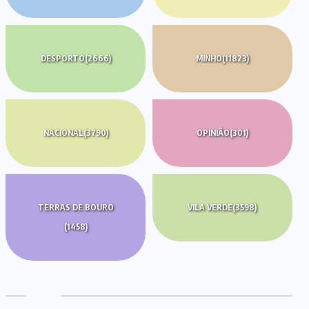
DESPORTO
(2666)
MINHO
(11823)
NACIONAL
(3790)
OPINIÃO
(301)
TERRAS DE BOURO
VILA VERDE
(3598)
(1458)