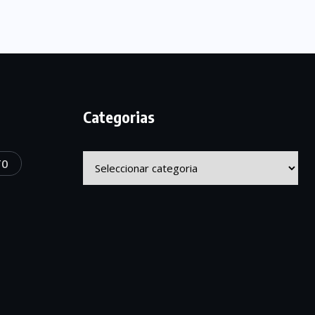
Categorias
Categorias
TO