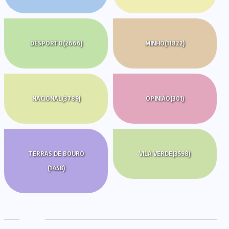
DESPORTO
(2666)
MINHO
(11822)
NACIONAL
(3789)
OPINIÃO
(301)
TERRAS DE BOURO
VILA VERDE
(3598)
(1458)