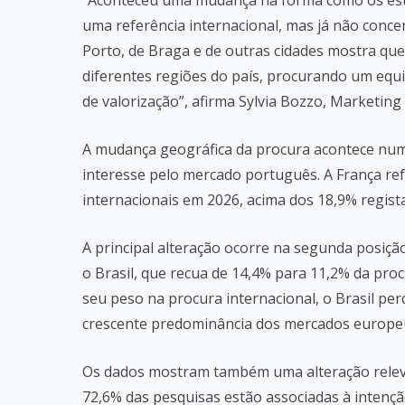
“Aconteceu uma mudança na forma como os estr
uma referência internacional, mas já não conc
Porto, de Braga e de outras cidades mostra que
diferentes regiões do país, procurando um equilí
de valorização”, afirma Sylvia Bozzo, Marketin
A mudança geográfica da procura acontece nu
interesse pelo mercado português. A França re
internacionais em 2026, acima dos 18,9% regis
A principal alteração ocorre na segunda posiçã
o Brasil, que recua de 14,4% para 11,2% da pro
seu peso na procura internacional, o Brasil per
crescente predominância dos mercados europeus
Os dados mostram também uma alteração relevan
72,6% das pesquisas estão associadas à intenç