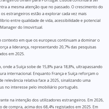
angeiros olham para Portugal. Lisboa continua a ser
entra a mesma atenção que no passado. O crescimento do
 os estrangeiros estão a explorar cada vez mais
brio entre qualidade de vida, acessibilidade e potencial
g Manager do Imovirtual.
m contexto em que os europeus continuam a dominar o
força a liderança, representando 20,7% das pesquisas
tados em 2025.
o, onde a Suíça sobe de 15,8% para 18,8%, ultrapassando
cura internacional. Enquanto França e Suíça reforçam o
de relevância relativa face a 2025, sinalizando uma
 no interesse pelo imobiliário português.
te na intenção dos utilizadores estrangeiros. Em 2026,
ão de compra, acima dos 68,4% registados em 2025. Em