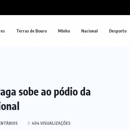
res
Terras de Bouro
Minho
Nacional
Desporto
raga sobe ao pódio da
ional
ENTÁRIOS
404 VISUALIZAÇÕES