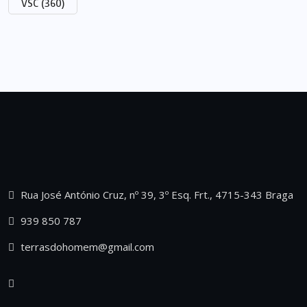
VSC
(360)
Rua José António Cruz, nº 39, 3º Esq. Frt., 4715-343 Braga
939 850 787
terrasdohomem@gmail.com