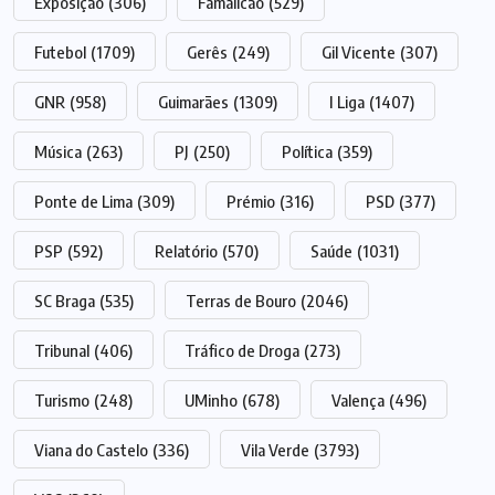
Exposição
(306)
Famalicão
(529)
Futebol
(1709)
Gerês
(249)
Gil Vicente
(307)
GNR
(958)
Guimarães
(1309)
I Liga
(1407)
Música
(263)
PJ
(250)
Política
(359)
Ponte de Lima
(309)
Prémio
(316)
PSD
(377)
PSP
(592)
Relatório
(570)
Saúde
(1031)
SC Braga
(535)
Terras de Bouro
(2046)
Tribunal
(406)
Tráfico de Droga
(273)
Turismo
(248)
UMinho
(678)
Valença
(496)
Viana do Castelo
(336)
Vila Verde
(3793)