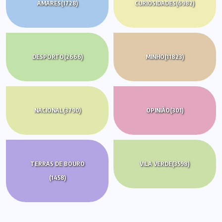
AMARES
(1728)
CURIOSIDADES
(6982)
DESPORTO
(2666)
MINHO
(11823)
NACIONAL
(3790)
OPINIÃO
(301)
TERRAS DE BOURO
VILA VERDE
(3598)
(1458)