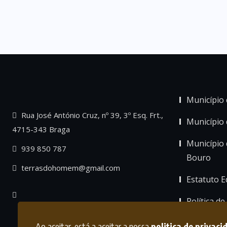
Município 
Rua José António Cruz, nº 39, 3º Esq. Frt.,
Município
4715-343 Braga
Município 
939 850 787
Bouro
terrasdohomem@gmail.com
Estatuto Ed
Política de
Ao aceitar, está a aceitar a nossa
politica de privaci