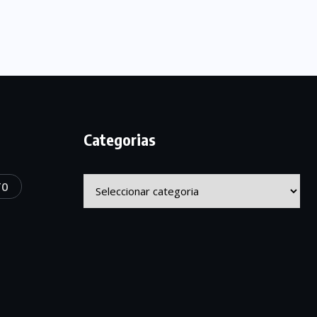
Categorias
Categorias
TO