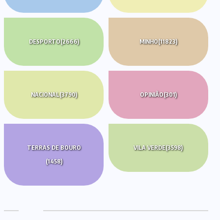
DESPORTO
(2666)
MINHO
(11823)
NACIONAL
(3790)
OPINIÃO
(301)
TERRAS DE BOURO
VILA VERDE
(3598)
(1458)