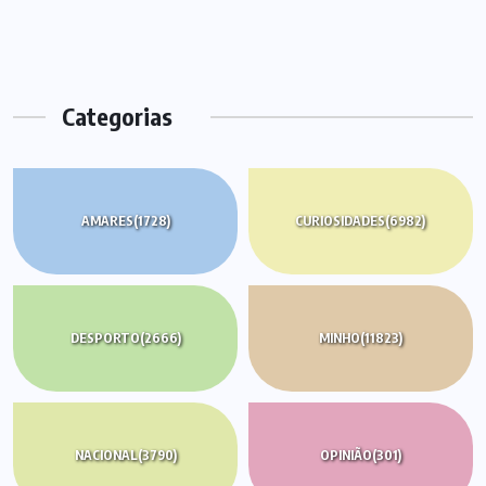
Categorias
AMARES
(1728)
CURIOSIDADES
(6982)
DESPORTO
(2666)
MINHO
(11823)
NACIONAL
(3790)
OPINIÃO
(301)