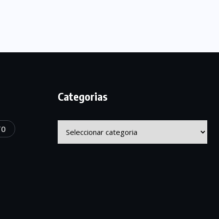
Categorias
Categorias
TO