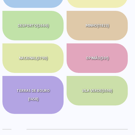
DESPORTO
(2666)
MINHO
(11823)
NACIONAL
(3790)
OPINIÃO
(301)
TERRAS DE BOURO
VILA VERDE
(3598)
(1458)