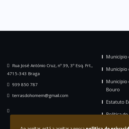
Município 
Rua José António Cruz, nº 39, 3º Esq. Frt.,
Município
4715-343 Braga
Município 
939 850 787
Bouro
terrasdohomem@gmail.com
Estatuto Ed
Política de
Ao aceitar, está a aceitar a nossa
politica de privaci