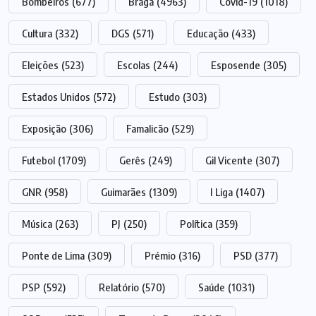
Bombeiros
(677)
Braga
(4963)
Covid-19
(1018)
Cultura
(332)
DGS
(571)
Educação
(433)
Eleições
(523)
Escolas
(244)
Esposende
(305)
Estados Unidos
(572)
Estudo
(303)
Exposição
(306)
Famalicão
(529)
Futebol
(1709)
Gerês
(249)
Gil Vicente
(307)
GNR
(958)
Guimarães
(1309)
I Liga
(1407)
Música
(263)
PJ
(250)
Política
(359)
Ponte de Lima
(309)
Prémio
(316)
PSD
(377)
PSP
(592)
Relatório
(570)
Saúde
(1031)