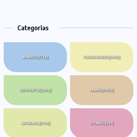
Categorias
AMARES
(1728)
CURIOSIDADES
(6982)
DESPORTO
(2666)
MINHO
(11823)
NACIONAL
(3790)
OPINIÃO
(301)