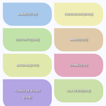
AMARES
(1728)
CURIOSIDADES
(6982)
DESPORTO
(2665)
MINHO
(11813)
NACIONAL
(3787)
OPINIÃO
(301)
TERRAS DE BOURO
VILA VERDE
(3598)
(1458)