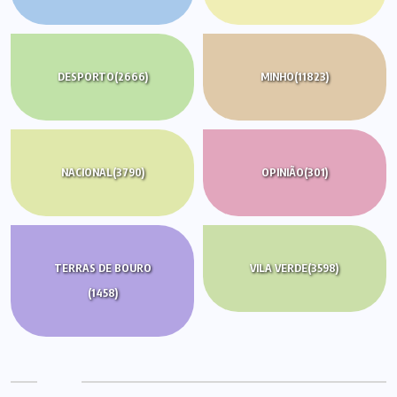
DESPORTO
(2666)
MINHO
(11823)
NACIONAL
(3790)
OPINIÃO
(301)
TERRAS DE BOURO
VILA VERDE
(3598)
(1458)