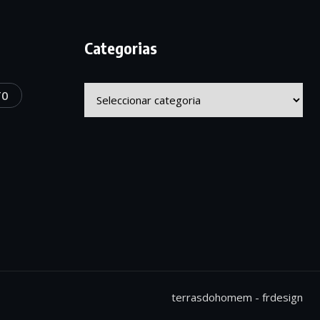
Categorias
Categorias
TO
terrasdohomem -
frdesign