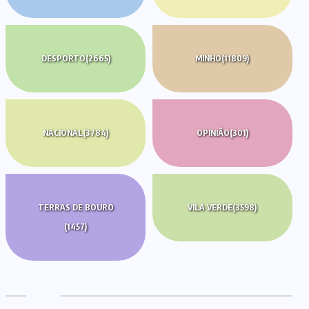
DESPORTO
(2665)
MINHO
(11809)
NACIONAL
(3784)
OPINIÃO
(301)
TERRAS DE BOURO
VILA VERDE
(3598)
(1457)