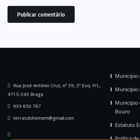
Município 
Rua José António Cruz, nº 39, 3º Esq. Frt.,
Município
4715-343 Braga
Município 
939 850 787
Bouro
terrasdohomem@gmail.com
Estatuto Ed
Política de