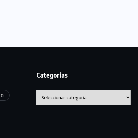
Categorias
Categorias
TO