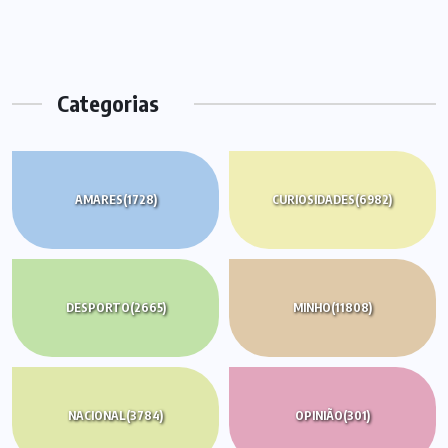
Categorias
AMARES
(1728)
CURIOSIDADES
(6982)
DESPORTO
(2665)
MINHO
(11808)
NACIONAL
(3784)
OPINIÃO
(301)