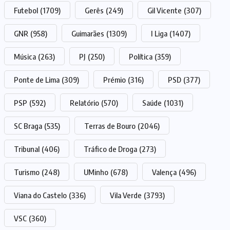
Futebol
(1709)
Gerês
(249)
Gil Vicente
(307)
GNR
(958)
Guimarães
(1309)
I Liga
(1407)
Música
(263)
PJ
(250)
Política
(359)
Ponte de Lima
(309)
Prémio
(316)
PSD
(377)
PSP
(592)
Relatório
(570)
Saúde
(1031)
SC Braga
(535)
Terras de Bouro
(2046)
Tribunal
(406)
Tráfico de Droga
(273)
Turismo
(248)
UMinho
(678)
Valença
(496)
Viana do Castelo
(336)
Vila Verde
(3793)
VSC
(360)