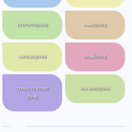
DESPORTO
(2666)
MINHO
(11822)
NACIONAL
(3789)
OPINIÃO
(301)
TERRAS DE BOURO
VILA VERDE
(3598)
(1458)