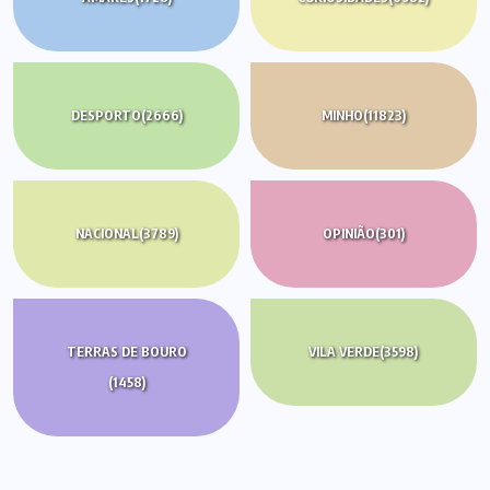
DESPORTO
(2666)
MINHO
(11823)
NACIONAL
(3789)
OPINIÃO
(301)
TERRAS DE BOURO
VILA VERDE
(3598)
(1458)