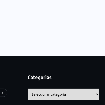
Categorias
Categorias
TO