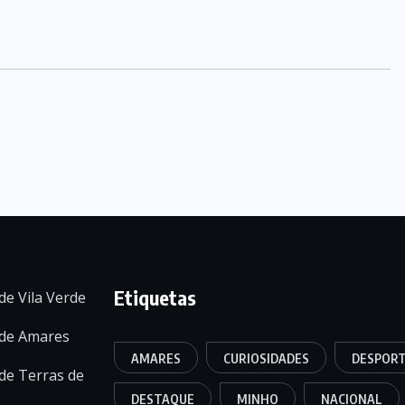
Etiquetas
de Vila Verde
 de Amares
AMARES
CURIOSIDADES
DESPOR
de Terras de
DESTAQUE
MINHO
NACIONAL