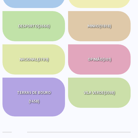
DESPORTO
(2666)
MINHO
(11818)
NACIONAL
(3789)
OPINIÃO
(301)
TERRAS DE BOURO
VILA VERDE
(3598)
(1458)