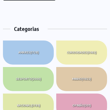
Categorias
AMARES
(1728)
CURIOSIDADES
(6982)
DESPORTO
(2666)
MINHO
(11822)
NACIONAL
(3789)
OPINIÃO
(301)