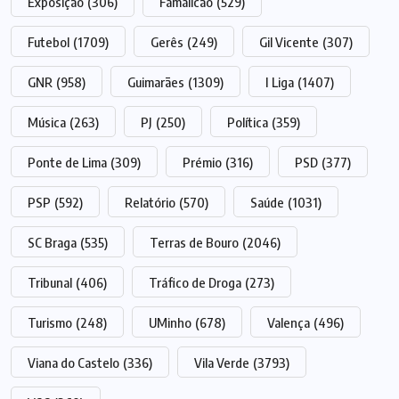
Exposição
(306)
Famalicão
(529)
Futebol
(1709)
Gerês
(249)
Gil Vicente
(307)
GNR
(958)
Guimarães
(1309)
I Liga
(1407)
Música
(263)
PJ
(250)
Política
(359)
Ponte de Lima
(309)
Prémio
(316)
PSD
(377)
PSP
(592)
Relatório
(570)
Saúde
(1031)
SC Braga
(535)
Terras de Bouro
(2046)
Tribunal
(406)
Tráfico de Droga
(273)
Turismo
(248)
UMinho
(678)
Valença
(496)
Viana do Castelo
(336)
Vila Verde
(3793)