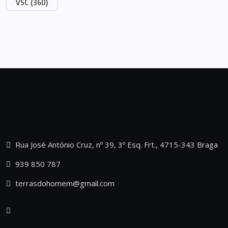
VSC
(360)
Rua José António Cruz, nº 39, 3º Esq. Frt., 4715-343 Braga
939 850 787
terrasdohomem@gmail.com