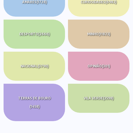
AMARES
(1728)
CURIOSIDADES
(6982)
DESPORTO
(2666)
MINHO
(11823)
NACIONAL
(3790)
OPINIÃO
(301)
TERRAS DE BOURO
VILA VERDE
(3598)
(1458)