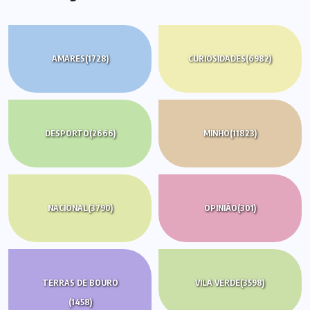
AMARES
(1728)
CURIOSIDADES
(6982)
DESPORTO
(2666)
MINHO
(11823)
NACIONAL
(3790)
OPINIÃO
(301)
TERRAS DE BOURO
VILA VERDE
(3598)
(1458)