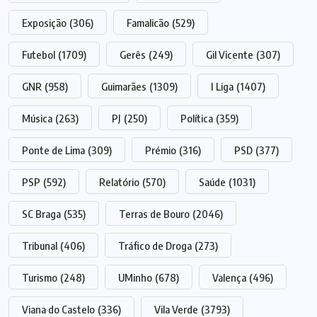
Exposição
(306)
Famalicão
(529)
Futebol
(1709)
Gerês
(249)
Gil Vicente
(307)
GNR
(958)
Guimarães
(1309)
I Liga
(1407)
Música
(263)
PJ
(250)
Política
(359)
Ponte de Lima
(309)
Prémio
(316)
PSD
(377)
PSP
(592)
Relatório
(570)
Saúde
(1031)
SC Braga
(535)
Terras de Bouro
(2046)
Tribunal
(406)
Tráfico de Droga
(273)
Turismo
(248)
UMinho
(678)
Valença
(496)
Viana do Castelo
(336)
Vila Verde
(3793)