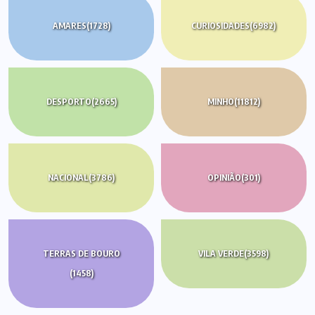
AMARES
(1728)
CURIOSIDADES
(6982)
DESPORTO
(2665)
MINHO
(11812)
NACIONAL
(3786)
OPINIÃO
(301)
TERRAS DE BOURO
VILA VERDE
(3598)
(1458)