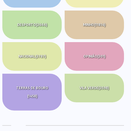
DESPORTO
(2666)
MINHO
(11814)
NACIONAL
(3787)
OPINIÃO
(301)
TERRAS DE BOURO
VILA VERDE
(3598)
(1458)