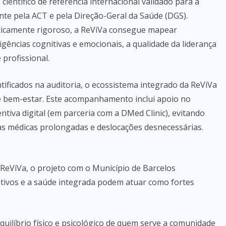
científico de referência internacional validado para a
e pela ACT e pela Direção-Geral da Saúde (DGS).
isticamente rigoroso, a ReViVa consegue mapear
gências cognitivas e emocionais, a qualidade da liderança
 profissional.
tificados na auditoria, o ecossistema integrado da ReViVa
e bem-estar. Este acompanhamento inclui apoio no
ntiva digital (em parceria com a DMed Clinic), evitando
 médicas prolongadas e deslocações desnecessárias.
eViVa, o projeto com o Município de Barcelos
tivos e a saúde integrada podem atuar como fortes
quilíbrio físico e psicológico de quem serve a comunidade