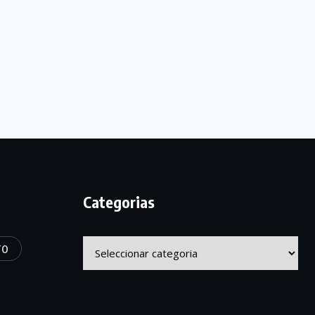
Categorias
Categorias
TO